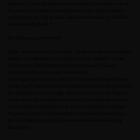
jetzt brav. Doch Sie können sich vielleicht vorstellen, wie es
ist, wenn das ganze Klassenzimmer voller Schülerinnen
und Schüler ist. Die so sind, wie sich darstellen, in all ihrer
Unterschiedlichkeit.“
Die Aufregung lohnt nicht
Viele, viele wertvolle Eindrücke. Da musste sich erst einmal
setzen. Auf der anderen Straßenseite im „Rössle“. Unter
Leitung des CDU-Stadtverbandsvorsitzenden Tobias
Bronner informierten und diskutierten
Landtagsabgeordneter und CDU-Kreisvorsitzender Stefan
Teufel und Unionsfraktionsvorsitzender Volker Kauder über
die aktuelle politische Lage. Spannender kann die Lage im
Land wie im Bund nicht sein und nicht dargestellt werden.
Von der Bildungspolitik (nach dem „Liveerlebnis“ wenige
Minuten zuvor), auch hinsichtlich des Versuchs von Grün-
Rot den Bildungsplan in Sachen sexueller Orientierung
krumm zu