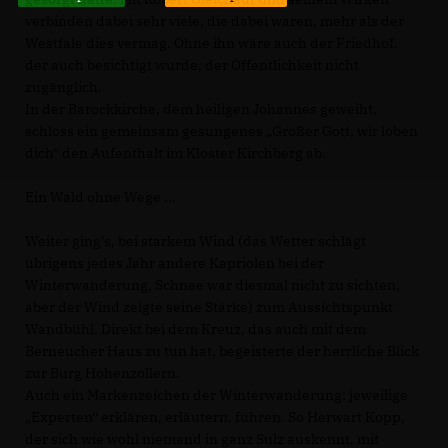
verbinden dabei sehr viele, die dabei waren, mehr als der
Westfale dies vermag. Ohne ihn wäre auch der Friedhof,
der auch besichtigt wurde, der Öffentlichkeit nicht
zugänglich.
In der Barockkirche, dem heiligen Johannes geweiht,
schloss ein gemeinsam gesungenes „Großer Gott, wir loben
dich“ den Aufenthalt im Kloster Kirchberg ab.
Ein Wald ohne Wege
Weiter ging’s, bei starkem Wind (das Wetter schlägt
übrigens jedes Jahr andere Kapriolen bei der
Winterwanderung, Schnee war diesmal nicht zu sichten,
aber der Wind zeigte seine Stärke) zum Aussichtspunkt
Wandbühl. Direkt bei dem Kreuz, das auch mit dem
Berneucher Haus zu tun hat, begeisterte der herrliche Blick
zur Burg Hohenzollern.
Auch ein Markenzeichen der Winterwanderung: jeweilige
Experten“ erklären, erläutern, führen. So Herwart Kopp,
der sich wie wohl niemand in ganz Sulz auskennt, mit