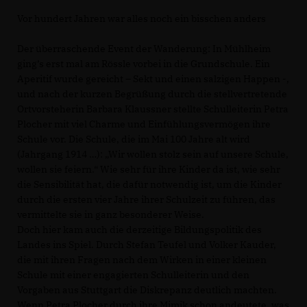
Vor hundert Jahren war alles noch ein bisschen anders
Der überraschende Event der Wanderung: In Mühlheim
ging’s erst mal am Rössle vorbei in die Grundschule. Ein
Aperitif wurde gereicht – Sekt und einen salzigen Happen -,
und nach der kurzen Begrüßung durch die stellvertretende
Ortvorsteherin Barbara Klaussner stellte Schulleiterin Petra
Plocher mit viel Charme und Einfühlungsvermögen ihre
Schule vor. Die Schule, die im Mai 100 Jahre alt wird
(Jahrgang 1914 …): „Wir wollen stolz sein auf unsere Schule,
wollen sie feiern.“ Wie sehr für ihre Kinder da ist, wie sehr
die Sensibilität hat, die dafür notwendig ist, um die Kinder
durch die ersten vier Jahre ihrer Schulzeit zu führen, das
vermittelte sie in ganz besonderer Weise.
Doch hier kam auch die derzeitige Bildungspolitik des
Landes ins Spiel. Durch Stefan Teufel und Volker Kauder,
die mit ihren Fragen nach dem Wirken in einer kleinen
Schule mit einer engagierten Schulleiterin und den
Vorgaben aus Stuttgart die Diskrepanz deutlich machten.
Wenn Petra Plocher durch ihre Mimik schon andeutete, was