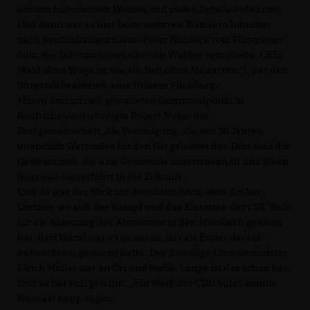
seinem historischen Wissen und vielen Details aufwartet.
Und dann war es hier beim weiteren Wandern hinunter
nach Renfrizhausen Klaus-Peter Mühleck vom Forstrevier
Sulz, der Informationen über die Wälder vermittelte. („Ein
Wald ohne Wege ist wie ein Bett ohne Matratzen.“), der den
Burgstall beschrieb, eine frühere Fliehburg.
Mitten drin im neu gestalteten Dorfmittelpunkt in
Renfrizhausen würdigte Robert Nübel die
Dorfgemeinschaft, die Vereinigung, die seit 30 Jahren
unendlich Wertvolles für den Ort geleistet hat. Dies sind die
Geheimnisse, die eine Gemeinde zusammenhält und leben
lässt und weiterführt in die Zukunft.
Und da war der Blick zur Autobahn hoch oben drüber.
Dorthin, wo sich der Kampf und das Eintreten der CDU Sulz
für die Ableitung des Abwassers in den Mühlbach gelohnt
hat. Karl Wezel war es gewesen, der als Erster darauf
aufmerksam gemacht hatte. Der damalige Umweltminister
Ulrich Müller war an Ort und Stelle. Lange ist das schon her.
Und es hat sich gelohnt: „Ein Werk der CDU Sulz“, konnte
Herwart Kopp sagen.