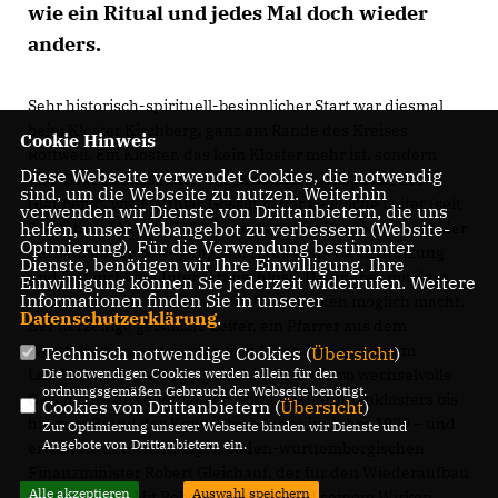
wie ein Ritual und jedes Mal doch wieder
anders.
Sehr historisch-spirituell-besinnlicher Start war diesmal
beim Kloster Kirchberg, ganz am Rande des Kreises
Cookie Hinweis
Rottweil. Ein Kloster, das kein Kloster mehr ist, sondern
Diese Webseite verwendet Cookies, die notwendig
eine Begegnungsstätte, ein „Kristallisationspunkt des
sind, um die Webseite zu nutzen. Weiterhin
Glaubens“, wie Matthias Gössling, der geistliche Leiter (seit
verwenden wir Dienste von Drittanbietern, die uns
helfen, unser Webangebot zu verbessern (Website-
2 ½ Jahren) bei der Führung erläuterte. Heute ein Haus der
Optmierung). Für die Verwendung bestimmter
Berneuchener Bewegung, ein Haus ohne Handynutzung
Dienste, benötigen wir Ihre Einwilligung. Ihre
und fast nicht mit Internetanschluss. Dafür aber mit dem,
Einwilligung können Sie jederzeit widerrufen. Weitere
Informationen finden Sie in unserer
was wertvoll ist und Ruhe und Nachdenken möglich macht.
Datenschutzerklärung
.
Der derzeitige geistliche Leiter, ein Pfarrer aus dem
Westfälischen, so wie man sich Menschen aus jenem
Technisch notwendige Cookies (
Übersicht
)
Die notwendigen Cookies werden allein für den
Landstrich vorstellt, ging tief hinein in die so wechselvolle
ordnungsgemäßen Gebrauch der Webseite benötigt.
Geschichte des ehemaligen Dominikanerinnenklosters bis
Cookies von Drittanbietern (
Übersicht
)
hin zum Brand des Konventgebäudes im Jahre 1979 – und
Zur Optimierung unserer Webseite binden wir Dienste und
Angebote von Drittanbietern ein.
erwähnte den ehemaligen baden-württembergischen
Finanzminister Robert Gleichauf, der für den Wiederaufbau
Alle akzeptieren
Auswahl speichern
gesorgt hatte. Mit Robert Gleichauf und seinem Wirken