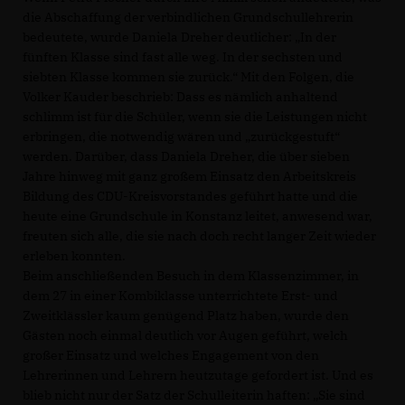
die Abschaffung der verbindlichen Grundschullehrerin
bedeutete, wurde Daniela Dreher deutlicher: „In der
fünften Klasse sind fast alle weg. In der sechsten und
siebten Klasse kommen sie zurück.“ Mit den Folgen, die
Volker Kauder beschrieb: Dass es nämlich anhaltend
schlimm ist für die Schüler, wenn sie die Leistungen nicht
erbringen, die notwendig wären und „zurückgestuft“
werden. Darüber, dass Daniela Dreher, die über sieben
Jahre hinweg mit ganz großem Einsatz den Arbeitskreis
Bildung des CDU-Kreisvorstandes geführt hatte und die
heute eine Grundschule in Konstanz leitet, anwesend war,
freuten sich alle, die sie nach doch recht langer Zeit wieder
erleben konnten.
Beim anschließenden Besuch in dem Klassenzimmer, in
dem 27 in einer Kombiklasse unterrichtete Erst- und
Zweitklässler kaum genügend Platz haben, wurde den
Gästen noch einmal deutlich vor Augen geführt, welch
großer Einsatz und welches Engagement von den
Lehrerinnen und Lehrern heutzutage gefordert ist. Und es
blieb nicht nur der Satz der Schulleiterin haften: „Sie sind