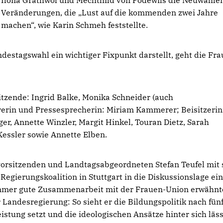
Ilona Grathwol und Mechthild von Podewils die Neuwahle
Veränderungen, die „Lust auf die kommenden zwei Jahre
machen“, wie Karin Schmeh feststellte.
destagswahl ein wichtiger Fixpunkt darstellt, geht die Fr
itzende: Ingrid Balke, Monika Schneider (auch
ührerin und Pressesprecherin: Miriam Kammerer; Beisitzeri
er, Annette Winzler, Margit Hinkel, Touran Dietz, Sarah
essler sowie Annette Elben.
svorsitzenden und Landtagsabgeordneten Stefan Teufel mit
gierungskoalition in Stuttgart in die Diskussionslage ein
immer gute Zusammenarbeit mit der Frauen-Union erwähnt
andesregierung: So sieht er die Bildungspolitik nach fün
stung setzt und die ideologischen Ansätze hinter sich läss