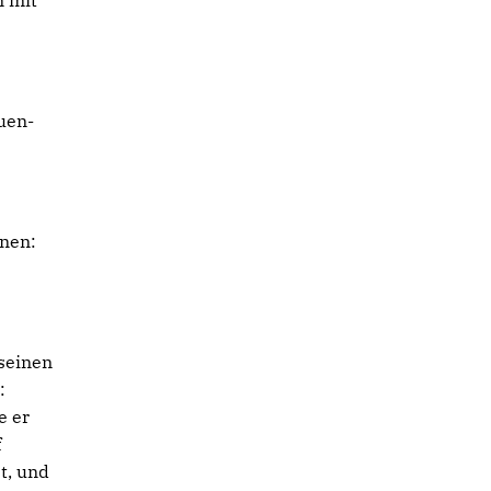
n mit
auen-
nnen:
 seinen
:
e er
f
t, und