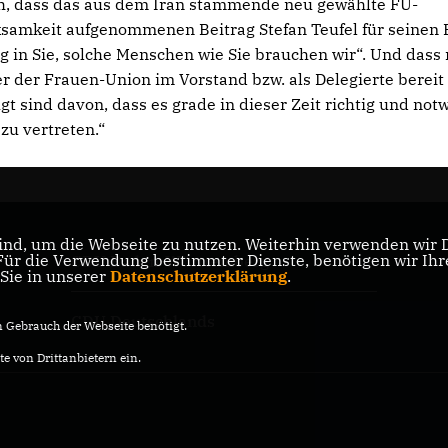
ch, dass das aus dem Iran stammende neu gewählte FU-
ksamkeit aufgenommenen Beitrag Stefan Teufel für seinen 
 in Sie, solche Menschen wie Sie brauchen wir“. Und dass 
 der Frauen-Union im Vorstand bzw. als Delegierte bereit
 sind davon, dass es grade in dieser Zeit richtig und not
 zu vertreten.“
nd, um die Webseite zu nutzen. Weiterhin verwenden wir Di
r die Verwendung bestimmter Dienste, benötigen wir Ihre 
CDU Baden-Württemberg
 Sie in unserer
Datenschutzerklärung
.
CDU Deutschlands
Gebrauch der Webseite benötigt.
e von Drittanbietern ein.