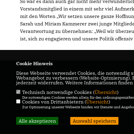
So war es dann auch gar nicht mehr verwunderli
Vorstandsmitglied in einem mit sehr viel Aufmer
mit den Worten „Wir setzen unsere ganze Hoffnung
Sarah und Miriam Kammerer zwei junge Mitglieder
Verantwortung zu übernehmen: „Weil wir überzeugt
ist, sich zu engagieren und unsere Politik offensiv
Cookie Hinweis
Diese Webseite verwendet Cookies, die notwendig si
Webangebot zu verbessern (Website-Optmierung). Fü
IMPRESSUM
DATENSCHUTZ
jederzeit widerrufen. Weitere Informationen finden
KONTAKT
Technisch notwendige Cookies (
Übersicht
)
Die notwendigen Cookies werden allein für den ordnungsgemäßen 
Cookies von Drittanbietern (
Übersicht
)
Zur Optimierung unserer Webseite binden wir Dienste und Angebot
@2026 CDU Kreisverband Rottweil
Alle akzeptieren
Auswahl speichern
Alle Rechte vorbehalten.