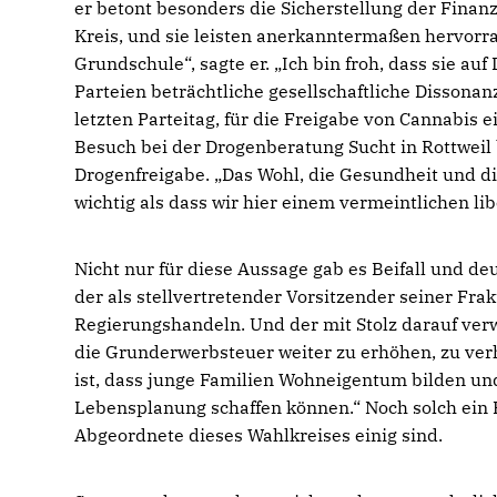
er betont besonders die Sicherstellung der Finan
Kreis, und sie leisten anerkanntermaßen hervor
Grundschule“, sagte er. „Ich bin froh, dass sie au
Parteien beträchtliche gesellschaftliche Disson
letzten Parteitag, für die Freigabe von Cannabis e
Besuch bei der Drogenberatung Sucht in Rottweil b
Drogenfreigabe. „Das Wohl, die Gesundheit und di
wichtig als dass wir hier einem vermeintlichen l
Nicht nur für diese Aussage gab es Beifall und d
der als stellvertretender Vorsitzender seiner Frak
Regierungshandeln. Und der mit Stolz darauf verw
die Grunderwerbsteuer weiter zu erhöhen, zu verhi
ist, dass junge Familien Wohneigentum bilden und
Lebensplanung schaffen können.“ Noch solch ein B
Abgeordnete dieses Wahlkreises einig sind.