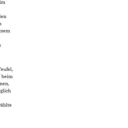
 im
den
m
einem
u
eufel,
t beim
ünen,
glich
wählte