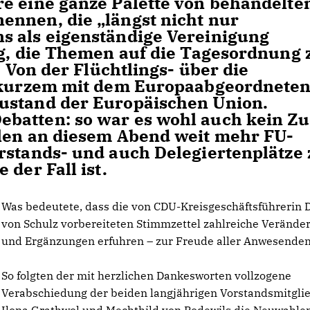
e eine ganze Palette von behandelte
ennen, die „längst nicht nur
s als eigenständige Vereinigung
ig, die Themen auf die Tagesordnung 
“ Von der Flüchtlings- über die
r kurzem mit dem Europaabgeordneten
ustand der Europäischen Union.
atten: so war es wohl auch kein Zuf
hlen an diesem Abend weit mehr FU-
rstands- und auch Delegiertenplätze 
der Fall ist.
Was bedeutete, dass die von CDU-Kreisgeschäftsführerin 
von Schulz vorbereiteten Stimmzettel zahlreiche Veränd
und Ergänzungen erfuhren – zur Freude aller Anwesende
So folgten der mit herzlichen Dankesworten vollzogene
Verabschiedung der beiden langjährigen Vorstandsmitgli