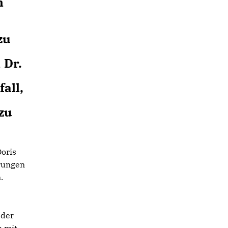
n
zu
 Dr.
all,
zu
Doris
erungen
n.
eder