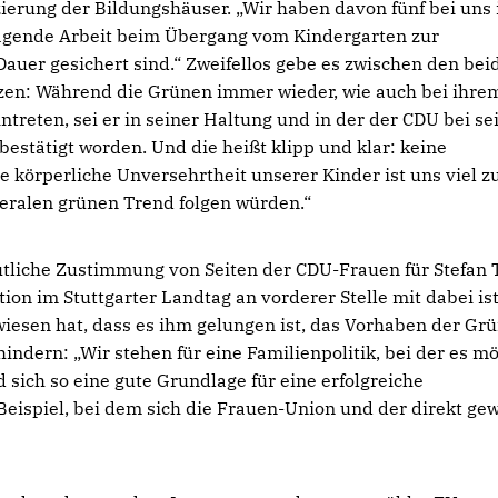
zierung der Bildungshäuser. „Wir haben davon fünf bei uns
ragende Arbeit beim Übergang vom Kindergarten zur
f Dauer gesichert sind.“ Zweifellos gebe es zwischen den bei
anzen: Während die Grünen immer wieder, wie auch bei ihre
intreten, sei er in seiner Haltung und in der der CDU bei s
estätigt worden. Und die heißt klipp und klar: keine
e körperliche Unversehrtheit unserer Kinder ist uns viel z
iberalen grünen Trend folgen würden.“
eutliche Zustimmung von Seiten der CDU-Frauen für Stefan T
tion im Stuttgarter Landtag an vorderer Stelle mit dabei is
iesen hat, dass es ihm gelungen ist, das Vorhaben der Gr
ndern: „Wir stehen für eine Familienpolitik, bei der es mö
 sich so eine gute Grundlage für eine erfolgreiche
eispiel, bei dem sich die Frauen-Union und der direkt ge