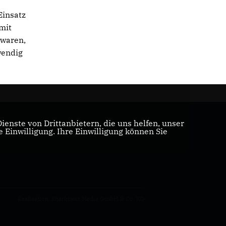
Einsatz
mit
 waren,
wendig
enste von Drittanbietern, die uns helfen, unser
Einwilligung. Ihre Einwilligung können Sie
Realisation: Sharkness Media GmbH & Co. KG