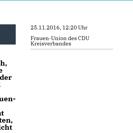
25.11.2016, 12:20 Uhr
Frauen-Union des CDU
Kreisverbandes
h,
e
 der
d
auen-
mt
ten,
icht