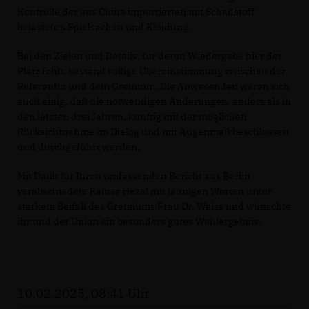
Kontrolle der aus China importierten mit Schadstoff
belasteten Spielsachen und Kleidung.
Bei den Zielen und Details, für deren Wiedergabe hier der
Platz fehlt, bestand völlige Übereinstimmung zwischen der
Referentin und dem Gremium. Die Anwesenden waren sich
auch einig, daß die notwendigen Änderungen, anders als in
den letzten drei Jahren, künftig mit der möglichen
Rücksichtnahme im Dialog und mit Augenmaß beschlossen
und durchgeführt werden.
Mit Dank für Ihren umfassenden Bericht aus Berlin
verabschiedete Rainer Hezel mit launigen Worten unter
starkem Beifall des Gremiums Frau Dr. Weiss und wünschte
ihr und der Union ein besonders gutes Wahlergebnis.
10.02.2025, 08:41 Uhr