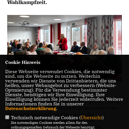
Wahlkampfzeit.
Cookie Hinweis
Diese Webseite verwendet Cookies, die notwendig
sind, um die Webseite zu nutzen. Weiterhin
verwenden wir Dienste von Drittanbietern, die uns
helfen, unser Webangebot zu verbessern (Website-
Optmierung). Für die Verwendung bestimmter
Dienste, benötigen wir Ihre Einwilligung. Ihre
Einwilligung können Sie jederzeit widerrufen. Weitere
Im Anschluß an ihr detailliertes Interview mit Frau Corinne
Informationen finden Sie in unserer
Otto (Schwarzwälder Bote vom 04.02.2025) schilderte Frau
Datenschutzerklärung
.
Weiss zunächst Ablauf und Hintergründe des
Technisch notwendige Cookies (
Übersicht
)
Abstimmungsverfahrens zur Migrations- und
Die notwendigen Cookies werden allein für den
Sicherheitspolitik Ende Januar im Bundestag. Die
ordnungsgemäßen Gebrauch der Webseite benötigt.