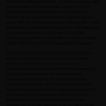
schnell erste Hilfe geleistet wird. Und nicht zu zögern, weil
man vielleicht etwas falsch machen könnte. Was eine
Teilnehmerin berichtete über den von ihr erlittenen
Herzinfarkt und sowohl das beherzte Eingreifen bei der
ersten Hilfe und der professionellen ärztlichen Hilfe („alles
innerhalb von zehn Minuten“) unterstützte eindringlich die
die Notwendigkeit des Projekts von CDU und DRK.
Landtagsabgeordneter und CDU-Kreisvorsitzender Stefan
Teufel: „Wir wollen damit das Thema sichtbar machen!“
Seit Wochen macht die Schließung der Notfallpraxis in
Oberndorf Schlagzeilen. Und zwar solche, die keiner
versteht. So berichtete der stellvertretende CDU-
Kreisvorsitzende Lothar Reinhardt über die Veranstaltung
mit Dr. Doris Reinhardt von der Kassenärztlichen
Vereinigung im Don-Bosco-Haus in Oberndorf. Das
ernüchternde Ergebnis: die KV wird ihrem Auftrag der
Sicherstellung der ärztlichen Versorgung nicht gerecht. So
die Feststellung der Teilnehmer in Oberndorf, so die
Erkenntnis der CDU-Kreisvorstandsmitglieder. Die
Situation der ärztlichen Versorgung ist und bleibt für die