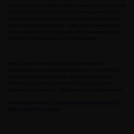
CDU im Kreis ein wichtiges Thema, das auf der Agenda weit
vorne liegt und das mit dem Gesundheitsexperten Stefan
Teufel als Vorsitzenden jemanden hat, der vor Jahren mit
der von ihm durchgesetzten Landarztquote wesentliche
Impulse gesetzt hat. Sein Ansatz: „Wir müssen angesichts
veränderter Bedingungen neue Wege gehen!“
Info
: In diesen Orten findet am 13. September der
Kompaktkurs statt, jeweils mit Beginn um 9 Uhr: Rottweil
(Kreisverband und Ortsverein), Sulz, Fluorn-Winzeln,
Schiltach, Aichhalden, Oberndorf, Dunningen, Hardt
(Ortsverein Schramberg), Villingendorf und Wellendingen.
Anmeldungen unter:
Aktion: Kompaktkurs in Erster Hilfe -
Kreisverband Rottweil e.V.