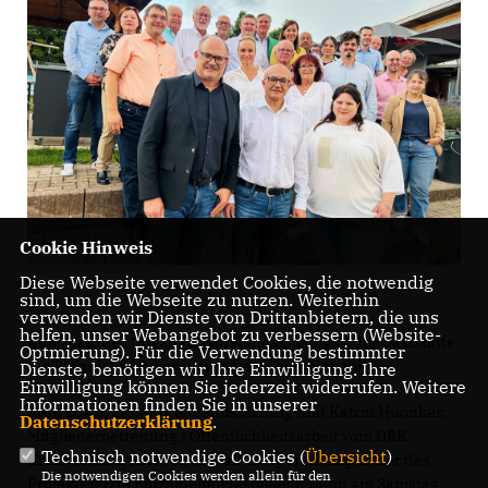
Cookie Hinweis
Diese Webseite verwendet Cookies, die notwendig
sind, um die Webseite zu nutzen. Weiterhin
verwenden wir Dienste von Drittanbietern, die uns
helfen, unser Webangebot zu verbessern (Website-
Innerhalb der CDU-Kreisvorstandssitzung in der Gaststätte
Optmierung). Für die Verwendung bestimmter
´s Pfännle“ in Rottweil wurden zusammen mit
Dienste, benötigen wir Ihre Einwilligung. Ihre
Einwilligung können Sie jederzeit widerrufen. Weitere
Informationen finden Sie in unserer
Sven Lotze, Leiter Breitenausbildung und Katrin Huonker,
Datenschutzerklärung
.
Mitgliederbetreuung / Öffentlichkeitsarbeit vom DRK
Technisch notwendige Cookies (
Übersicht
)
Kreisverband Rottweil e. V. als Kooperationspartner des
Die notwendigen Cookies werden allein für den
Projekts letzte Einzelheiten festgelegt: Denn am Samstag,