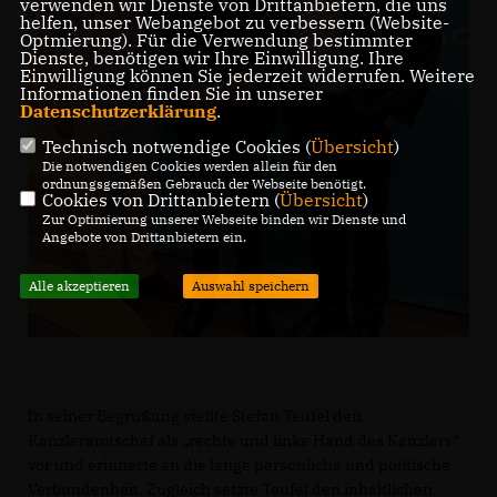
verwenden wir Dienste von Drittanbietern, die uns
helfen, unser Webangebot zu verbessern (Website-
Optmierung). Für die Verwendung bestimmter
Dienste, benötigen wir Ihre Einwilligung. Ihre
Einwilligung können Sie jederzeit widerrufen. Weitere
Informationen finden Sie in unserer
Datenschutzerklärung
.
Technisch notwendige Cookies (
Übersicht
)
Die notwendigen Cookies werden allein für den
ordnungsgemäßen Gebrauch der Webseite benötigt.
Cookies von Drittanbietern (
Übersicht
)
Zur Optimierung unserer Webseite binden wir Dienste und
Angebote von Drittanbietern ein.
Alle akzeptieren
Auswahl speichern
In seiner Begrüßung stellte Stefan Teufel den
Kanzleramtschef als „rechte und linke Hand des Kanzlers“
vor und erinnerte an die lange persönliche und politische
Verbundenheit. Zugleich setzte Teufel den inhaltlichen