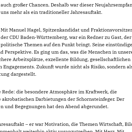
auch großer Chancen. Deshalb war dieser Neujahrsempfan
uns mehr als ein traditioneller Jahresauftakt.
Mit Manuel Hagel, Spitzenkandidat und Fraktionsvorsitze
der CDU Baden-Württemberg, war ein Redner zu Gast, der
politische Themen auf den Punkt bringt. Seine einstündige
d Perspektive. Es ging um das, was die Menschen in unser
chere Arbeitsplätze, exzellente Bildung, gesellschaftlichen
Engagements. Zukunft wurde nicht als Risiko, sondern al
ung dargestellt.
Rede: die besondere Atmosphäre im Kraftwerk, die
e akrobatischen Darbietungen der Schornsteinfeger. Der
en und Begegnungen hat den Abend abgerundet.
resauftakt – er war Motivation, die Themen Wirtschaft, Bi
mmenhalt weiterhin aktiv voranzutreiben. Mit Herz. Mit