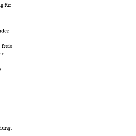
g für
nder
 freie
er
s
ldung,