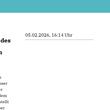
05.02.2026, 16:14 Uhr
 des
n
n
nser
er
 dem
tellt
ber